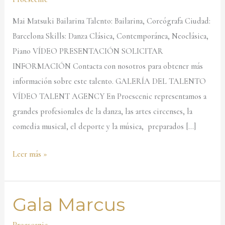
Mai Matsuki Bailarina Talento: Bailarina, Coreógrafa Ciudad:
Barcelona Skills: Danza Clásica, Contemporánea, Neoclásica,
Piano VÍDEO PRESENTACIÓN SOLICITAR
INFORMACIÓN Contacta con nosotros para obtener más
información sobre este talento. GALERÍA DEL TALENTO
VÍDEO TALENT AGENCY En Proescenic representamos a
grandes profesionales de la danza, las artes circenses, la
comedia musical, el deporte y la música, preparados […]
Leer más »
Gala Marcus
Gala
Marcus
Proescenic