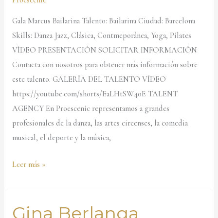
Gala Marcus Bailarina Talento: Bailarina Ciudad: Barcelona
Skills: Danza Jazz, Clásica, Contmeporánea, Yoga, Pilates
VÍDEO PRESENTACIÓN SOLICITAR INFORMACIÓN
Contacta con nosotros para obtener más información sobre
este talento. GALERÍA DEL TALENTO VÍDEO
https://youtube.com/shorts/EaLHtSW4oE TALENT
AGENCY En Proescenic representamos a grandes
profesionales de la danza, las artes circenses, la comedia
musical, el deporte y la música,
Leer más »
Gina Berlanga
Gina