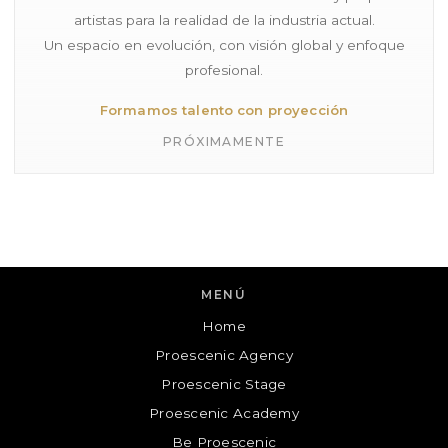
artistas para la realidad de la industria actual.
Un espacio en evolución, con visión global y enfoque
profesional.
Formamos talento con proyección
PRÓXIMAMENTE
MENÚ
Home
Proescenic Agency
Proescenic
Proescenic Stage
Cuéntanos tu consulta y te contactaremos!
Proescenic Academy
Be Proescenic