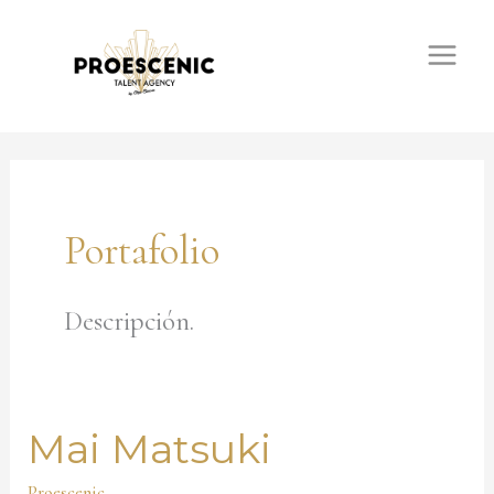
Ir
al
contenido
Portafolio
Descripción.
Mai Matsuki
Mai
Matsuki
Proescenic