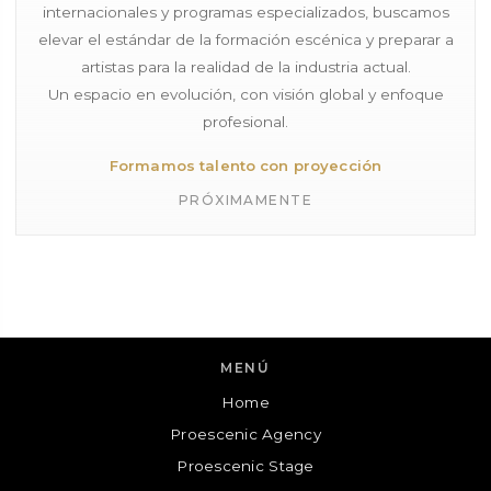
internacionales y programas especializados, buscamos
elevar el estándar de la formación escénica y preparar a
artistas para la realidad de la industria actual.
Un espacio en evolución, con visión global y enfoque
profesional.
Formamos talento con proyección
PRÓXIMAMENTE
MENÚ
Home
Proescenic Agency
Proescenic
Proescenic Stage
Cuéntanos tu consulta y te contactaremos!