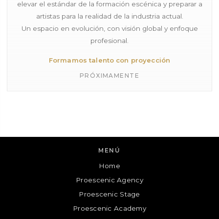
elevar el estándar de la formación escénica y preparar a
artistas para la realidad de la industria actual.
Un espacio en evolución, con visión global y enfoque
profesional.
Formamos talento con proyección
PRÓXIMAMENTE
MENÚ
Home
Proescenic Agency
Proescenic
Proescenic Stage
Cuéntanos tu consulta y te contactaremos!
Proescenic Academy