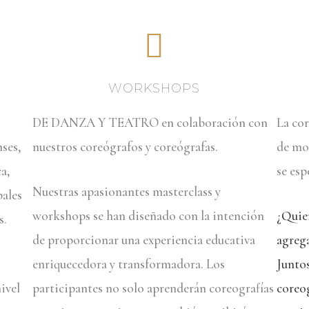
WORKSHOPS
DE DANZA Y TEATRO en colaboración con
La cor
nses,
nuestros coreógrafos y coreógrafas.
de mov
ca,
se esp
Nuestras apasionantes masterclass y
pales
workshops se han diseñado con la intención
¿Quie
s.
de proporcionar una experiencia educativa
agrega
enriquecedora y transformadora. Los
Juntos
ivel
participantes no solo aprenderán coreografías
coreog