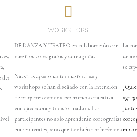
WORKSHOPS
DE DANZA Y TEATRO en colaboración con
La cor
nses,
nuestros coreógrafos y coreógrafas.
de mov
ca,
se esp
Nuestras apasionantes masterclass y
pales
workshops se han diseñado con la intención
¿Quie
s.
de proporcionar una experiencia educativa
agrega
enriquecedora y transformadora. Los
Juntos
ivel
participantes no solo aprenderán coreografías
coreog
emocionantes, sino que también recibirán una
movimi