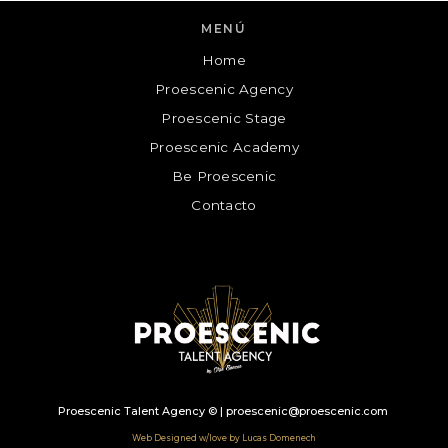
MENÚ
Home
Proescenic Agency
Proescenic
Proescenic Stage
Cuéntanos tu consulta y te contactaremos!
Proescenic Academy
Be Proescenic
N
O
Contacto
M
B
R
E
E
M
-
A
N
I
A
L
T
M
*
E
E
L
*
É
F
M
O
E
N
N
O
S
-
A
P
J
Proescenic Talent Agency © | proescenic@proescenic.com
H
E
C
O
*
A
Web Designed w/love by Lucas Domenech
N