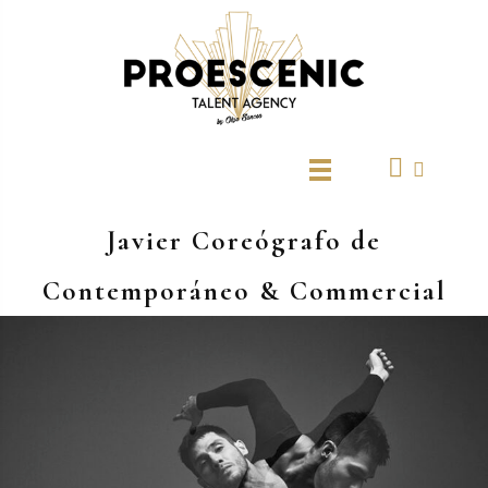
Ir
al
contenido
Javier Coreógrafo de
Contemporáneo & Commercial