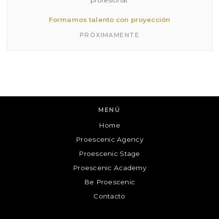
profesional.
Formamos talento con proyección
PRÓXIMAMENTE
MENÚ
Home
Proescenic Agency
Proescenic
Proescenic Stage
Cuéntanos tu consulta y te contactaremos!
Proescenic Academy
Be Proescenic
N
O
Contacto
M
B
R
E
E