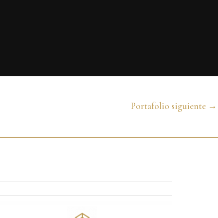
Portafolio siguiente
→