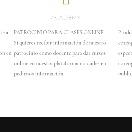
ACADEMY
te a
PATROCINIO PARA CLASES ONLINE
Produc
Si quieres recibir información de nuestro
coreog
ón en
patrocinio como docente para dar cursos
espect
online en nuestra plataforma no dudes en
coreog
pedirnos información.
public