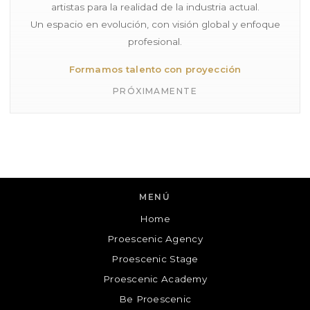
artistas para la realidad de la industria actual.
Un espacio en evolución, con visión global y enfoque
profesional.
Formamos talento con proyección
PRÓXIMAMENTE
MENÚ
Home
Proescenic Agency
Proescenic
Proescenic Stage
Cuéntanos tu consulta y te contactaremos!
Proescenic Academy
Be Proescenic
N