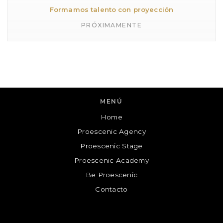
Formamos talento con proyección
PRÓXIMAMENTE
MENÚ
Home
Proescenic Agency
Proescenic
Cuéntanos tu consulta y te contactaremos!
Proescenic Stage
Proescenic Academy
N
Be Proescenic
O
M
B
Contacto
R
E
E
M
-
A
N
I
A
L
T