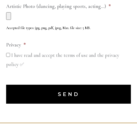
Artistic Photo (dancing, playing sports, acting...)
*
Accepted file types: jpg, png, pdf, jpeg, Max. file size: 5 MB.
Privacy
*
I have read and accept the terms of use and the privacy
policy ✅